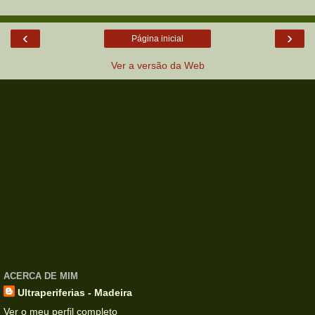
‹
›
Página inicial
Ver a versão da Web
ACERCA DE MIM
Ultraperiferias - Madeira
Ver o meu perfil completo