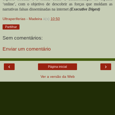
‘online’, com o objetivo de descobrir as forças que moldam as
narrativas falsas disseminadas na internet
(Executive Digest)
Ultraperiferias - Madeira
à(s)
10:50
Partilhar
Sem comentários:
Enviar um comentário
‹
›
Página inicial
Ver a versão da Web