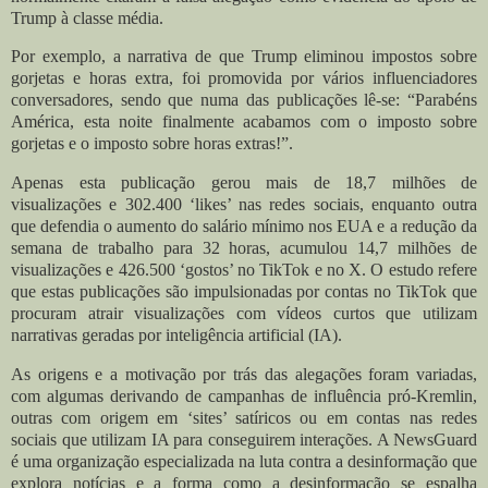
Trump à classe média.
Por exemplo, a narrativa de que Trump eliminou impostos sobre
gorjetas e horas extra, foi promovida por vários influenciadores
conversadores, sendo que numa das publicações lê-se: “Parabéns
América, esta noite finalmente acabamos com o imposto sobre
gorjetas e o imposto sobre horas extras!”.
Apenas esta publicação gerou mais de 18,7 milhões de
visualizações e 302.400 ‘likes’ nas redes sociais, enquanto outra
que defendia o aumento do salário mínimo nos EUA e a redução da
semana de trabalho para 32 horas, acumulou 14,7 milhões de
visualizações e 426.500 ‘gostos’ no TikTok e no X.
O estudo refere
que estas publicações são impulsionadas por contas no TikTok que
procuram atrair visualizações com vídeos curtos que utilizam
narrativas geradas por inteligência artificial (IA).
As origens e a motivação por trás das alegações foram variadas,
com algumas derivando de campanhas de influência pró-Kremlin,
outras com origem em ‘sites’ satíricos ou em contas nas redes
sociais que utilizam IA para conseguirem interações. A NewsGuard
é uma organização especializada na luta contra a desinformação que
explora notícias e a forma como a desinformação se espalha