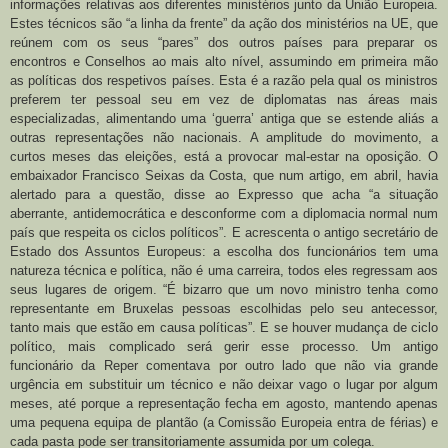
informações relativas aos diferentes ministérios junto da União Europeia.
Estes técnicos são “a linha da frente” da ação dos ministérios na UE, que
reúnem com os seus “pares” dos outros países para preparar os
encontros e Conselhos ao mais alto nível, assumindo em primeira mão
as políticas dos respetivos países. Esta é a razão pela qual os ministros
preferem ter pessoal seu em vez de diplomatas nas áreas mais
especializadas, alimentando uma ‘guerra’ antiga que se estende aliás a
outras representações não nacionais.
A amplitude do movimento, a
curtos meses das eleições, está a provocar mal-estar na oposição. O
embaixador Francisco Seixas da Costa, que num artigo, em abril, havia
alertado para a questão, disse ao Expresso que acha “a situação
aberrante, antidemocrática e desconforme com a diplomacia normal num
país que respeita os ciclos políticos”. E acrescenta o antigo secretário de
Estado dos Assuntos Europeus: a escolha dos funcionários tem uma
natureza técnica e política, não é uma carreira, todos eles regressam aos
seus lugares de origem. “É bizarro que um novo ministro tenha como
representante em Bruxelas pessoas escolhidas pelo seu antecessor,
tanto mais que estão em causa políticas”. E se houver mudança de ciclo
político, mais complicado será gerir esse processo. Um antigo
funcionário da Reper comentava por outro lado que não via grande
urgência em substituir um técnico e não deixar vago o lugar por algum
meses, até porque a representação fecha em agosto, mantendo apenas
uma pequena equipa de plantão (a Comissão Europeia entra de férias) e
cada pasta pode ser transitoriamente assumida por um colega.