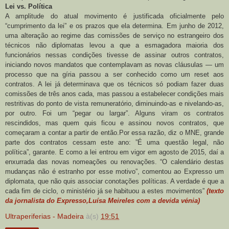
Lei vs. Política
A amplitude do atual movimento é justificada oficialmente pelo
“cumprimento da lei” e os prazos que ela determina. Em junho de 2012,
uma alteração ao regime das comissões de serviço no estrangeiro dos
técnicos não diplomatas levou a que a esmagadora maioria dos
funcionários nessas condições tivesse de assinar outros contratos,
iniciando novos mandatos que contemplavam as novas cláusulas — um
processo que na gíria passou a ser conhecido como um reset aos
contratos. A lei já determinava que os técnicos só podiam fazer duas
comissões de três anos cada, mas passou a estabelecer condições mais
restritivas do ponto de vista remuneratório, diminuindo-as e nivelando-as,
por outro. Foi um “pegar ou largar”. Alguns viram os contratos
rescindidos, mas quem quis ficou e assinou novos contratos, que
começaram a contar a partir de então.Por essa razão, diz o MNE, grande
parte dos contratos cessam este ano: ”É uma questão legal, não
política”, garante. E como a lei entrou em vigor em agosto de 2015, daí a
enxurrada das novas nomeações ou renovações. “O calendário destas
mudanças não é estranho por esse motivo”, comentou ao Expresso um
diplomata, que não quis associar conotações políticas. A verdade é que a
cada fim de ciclo, o ministério já se habituou a estes movimentos”
(texto
da jornalista do Expresso,Luísa Meireles com a devida vénia)
Ultraperiferias - Madeira
à(s)
19:51