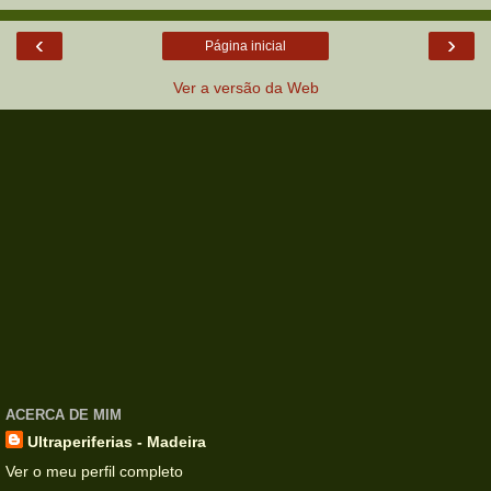
‹
›
Página inicial
Ver a versão da Web
ACERCA DE MIM
Ultraperiferias - Madeira
Ver o meu perfil completo