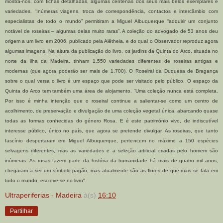
mostra-nos, com fichas detalhadas, algumas centenas dos seus mais belos exemplares e
variedades. “Inúmeras viagens, troca de correspondência, contactos e intercâmbio com
especialistas de todo o mundo” permitiram a Miguel Albuquerque “adquirir um conjunto
notável de roseiras – algumas delas muito raras”. A coleção do advogado de 53 anos deu
origem a um livro em 2006, publicado pela Alêtheia, e do qual o Observador reproduz agora
algumas imagens. Na altura da publicação do livro, os jardins da Quinta do Arco, situada no
norte da ilha da Madeira, tinham 1.550 variedades diferentes de roseiras antigas e
modernas (que agora poderão ser mais de 1.700). O Roseiral da Duquesa de Bragança
sobre o qual versa o livro é um espaço que pode ser visitado pelo público. O espaço da
Quinta do Arco tem também uma área de alojamento. “Uma coleção nunca está completa.
Por isso é minha intenção que o roseiral continue a salientar-se como um centro de
acolhimento, de preservação e divulgação de uma coleção vegetal única, abarcando quase
todas as formas conhecidas do género Rosa. E é este património vivo, de indiscutível
interesse público, único no país, que agora se pretende divulgar. As roseiras, que tanto
fascínio despertaram em Miguel Albuquerque, pertencem no máximo a 150 espécies
selvagens diferentes, mas as variedades e a seleção artificial criadas pelo homem são
inúmeras. As rosas fazem parte da história da humanidade há mais de quatro mil anos,
chegaram a ser um símbolo pagão, mas atualmente são as flores de que mais se fala em
todo o mundo, escreve-se no livro".
Ultraperiferias - Madeira
à(s)
16:10
Partilhar