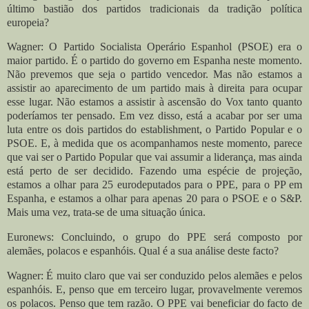
último bastião dos partidos tradicionais da tradição política
europeia?
Wagner: O Partido Socialista Operário Espanhol (PSOE) era o
maior partido. É o partido do governo em Espanha neste momento.
Não prevemos que seja o partido vencedor. Mas não estamos a
assistir ao aparecimento de um partido mais à direita para ocupar
esse lugar. Não estamos a assistir à ascensão do Vox tanto quanto
poderíamos ter pensado.
Em vez disso, está a acabar por ser uma
luta entre os dois partidos do establishment, o Partido Popular e o
PSOE. E, à medida que os acompanhamos neste momento, parece
que vai ser o Partido Popular que vai assumir a liderança, mas ainda
está perto de ser decidido.
Fazendo uma espécie de projeção,
estamos a olhar para 25 eurodeputados para o PPE, para o PP em
Espanha, e estamos a olhar para apenas 20 para o PSOE e o S&P.
Mais uma vez, trata-se de uma situação única.
Euronews:
Concluindo, o grupo do PPE será composto por
alemães, polacos e espanhóis. Qual é a sua análise deste facto?
Wagner: É muito claro que vai ser conduzido pelos alemães e pelos
espanhóis. E, penso que em terceiro lugar, provavelmente veremos
os polacos. Penso que tem razão. O PPE vai beneficiar do facto de