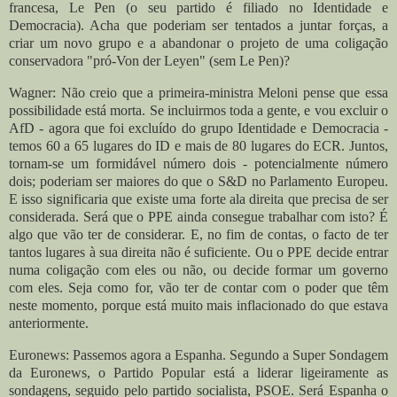
francesa, Le Pen (o seu partido é filiado no Identidade e
Democracia). Acha que poderiam ser tentados a juntar forças, a
criar um novo grupo e a abandonar o projeto de uma coligação
conservadora "pró-Von der Leyen" (sem Le Pen)?
Wagner: Não creio que a primeira-ministra Meloni pense que essa
possibilidade está morta. Se incluirmos toda a gente, e vou excluir o
AfD - agora que foi excluído do grupo Identidade e Democracia -
temos 60 a 65 lugares do ID e mais de 80 lugares do ECR. Juntos,
tornam-se um formidável número dois - potencialmente número
dois; poderiam ser maiores do que o S&D no Parlamento Europeu.
E isso significaria que existe uma forte ala direita que precisa de ser
considerada.
Será que o PPE ainda consegue trabalhar com isto? É
algo que vão ter de considerar. E, no fim de contas, o facto de ter
tantos lugares à sua direita não é suficiente. Ou o PPE decide entrar
numa coligação com eles ou não, ou decide formar um governo
com eles.
Seja como for, vão ter de contar com o poder que têm
neste momento, porque está muito mais inflacionado do que estava
anteriormente.
Euronews: Passemos agora a Espanha. Segundo a Super Sondagem
da Euronews, o Partido Popular está a liderar ligeiramente as
sondagens, seguido pelo partido socialista, PSOE. Será Espanha o