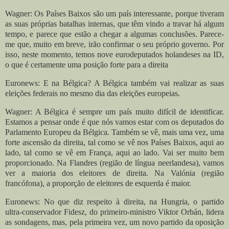
Wagner: Os Países Baixos são um país interessante, porque tiveram
as suas próprias batalhas internas, que têm vindo a travar há algum
tempo, e parece que estão a chegar a algumas conclusões.
Parece-
me que, muito em breve, irão confirmar o seu próprio governo. Por
isso, neste momento, temos nove eurodeputados holandeses na ID,
o que é certamente uma posição forte para a direita
Euronews: E na Bélgica? A Bélgica também vai realizar as suas
eleições federais no mesmo dia das eleições europeias.
Wagner: A Bélgica é sempre um país muito difícil de identificar.
Estamos a pensar onde é que nós vamos estar com os deputados do
Parlamento Europeu da Bélgica. Também se vê, mais uma vez, uma
forte ascensão da direita, tal como se vê nos Países Baixos, aqui ao
lado, tal como se vê em França, aqui ao lado. V
ai ser muito bem
proporcionado. Na Flandres (região de língua neerlandesa), vamos
ver a maioria dos eleitores de direita. Na Valónia (região
francófona), a proporção de eleitores de esquerda é maior.
Euronews: No que diz respeito à direita, na Hungria, o partido
ultra-conservador Fidesz, do primeiro-ministro Viktor Orbán, lidera
as sondagens, mas, pela primeira vez, um novo partido da oposição