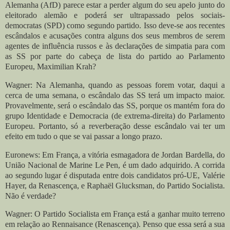
Alemanha (AfD) parece estar a perder algum do seu apelo junto do
eleitorado alemão e poderá ser ultrapassado pelos sociais-
democratas (SPD) como segundo partido. Isso deve-se aos recentes
escândalos e acusações contra alguns dos seus membros de serem
agentes de influência russos e às declarações de simpatia para com
as SS por parte do cabeça de lista do partido ao Parlamento
Europeu, Maximilian Krah?
Wagner: Na Alemanha, quando as pessoas forem votar, daqui a
cerca de uma semana, o escândalo das SS terá um impacto maior.
Provavelmente, será o escândalo das SS, porque os mantém fora do
grupo Identidade e Democracia (de extrema-direita) do Parlamento
Europeu. Portanto, só a reverberação desse escândalo vai ter um
efeito em tudo o que se vai passar a longo prazo.
Euronews: Em França, a vitória esmagadora de Jordan Bardella, do
União Nacional de Marine Le Pen, é um dado adquirido. A corrida
ao segundo lugar é disputada entre dois candidatos pró-UE, Valérie
Hayer, da Renascença, e Raphaël Glucksman, do Partido Socialista.
Não é verdade?
Wagner: O Partido Socialista em França está a ganhar muito terreno
em relação ao Rennaisance (Renascença). Penso que essa será a sua