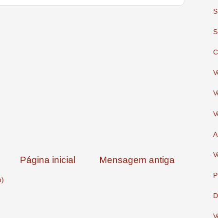
S
S
C
V
V
V
A
V
Página inicial
Mensagem antiga
P
m)
D
V