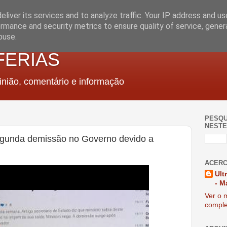
liver its services and to analyze traffic. Your IP address and u
rmance and security metrics to ensure quality of service, gene
buse.
FERIAS
nião, comentário e informação
PESQU
NESTE
egunda demissão no Governo devido a
ACERC
Ult
- M
Ver o m
comple