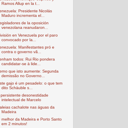
Ramos Allup en la t...
enezuela: Presidente Nicolás
Maduro incrementa el...
egisladores de la oposición
venezolana reanudaron...
ivisión en Venezuela por el paro
convocado por la...
enezuela: Manifestantes pró e
contra o governo vã...
enham todos: Rui Rio pondera
candidatar-se à lide...
emo que isto aumente: Segunda
demissão no Governo...
ste gajo é um pesadelo: o que tem
dito Schäuble s...
 persistente desonestidade
intelectual de Marcelo
aleias cachalote nas águas da
Madeira
 melhor da Madeira e Porto Santo
em 2 minutos!