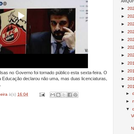
ARQUI
►
20
►
20
►
20
►
20
►
20
►
20
►
20
►
20
►
20
sas no Governo foi tornado público esta sexta-feira. O
da Educação declarou não uma, mas duas licenciaturas,
►
20
.
▼
20
►
deira
à(s)
16:04
►
▼
V
N