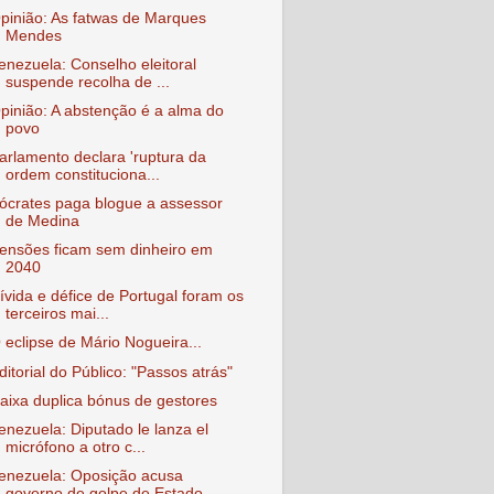
pinião: As fatwas de Marques
Mendes
enezuela: Conselho eleitoral
suspende recolha de ...
pinião: A abstenção é a alma do
povo
arlamento declara 'ruptura da
ordem constituciona...
ócrates paga blogue a assessor
de Medina
ensões ficam sem dinheiro em
2040
ívida e défice de Portugal foram os
terceiros mai...
 eclipse de Mário Nogueira...
ditorial do Público: "Passos atrás"
aixa duplica bónus de gestores
enezuela: Diputado le lanza el
micrófono a otro c...
enezuela: Oposição acusa
governo de golpe de Estado