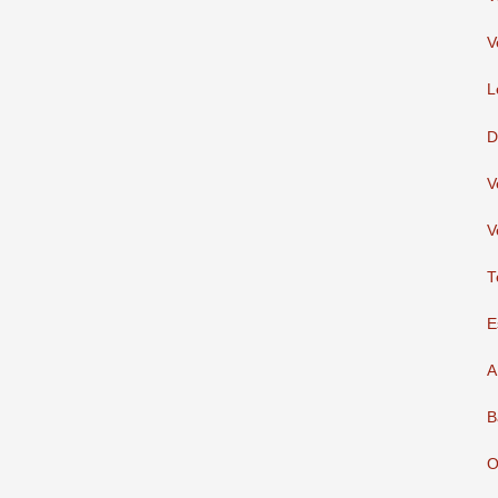
V
L
D
V
V
T
E
A
B
O