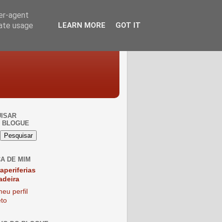
ser-agent
rate usage
LEARN MORE
GOT IT
ISAR
 BLOGUE
A DE MIM
raperiferias
adeira
eu perfil
to