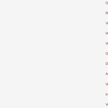
O
R
V
H
V
O
D
A
V
I
V