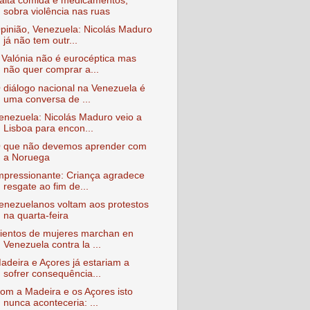
alta comida e medicamentos,
sobra violência nas ruas
pinião, Venezuela: Nicolás Maduro
já não tem outr...
 Valónia não é eurocéptica mas
não quer comprar a...
 diálogo nacional na Venezuela é
uma conversa de ...
enezuela: Nicolás Maduro veio a
Lisboa para encon...
 que não devemos aprender com
a Noruega
mpressionante: Criança agradece
resgate ao fim de...
enezuelanos voltam aos protestos
na quarta-feira
ientos de mujeres marchan en
Venezuela contra la ...
adeira e Açores já estariam a
sofrer consequência...
om a Madeira e os Açores isto
nunca aconteceria: ...