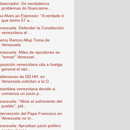
bservador: Os verdadeiros
problemas do financiame...
ui Alves ao Expresso: “A verdade é
que tenho 57 a...
enezuela: Defender la Constitución
venezolana el ...
enry Ramos Allup Toma de
Venezuela
enezuela: Miles de opositores se
"toman" Venezuel...
posición venezolana cita a huelga
general el vier...
efensores de DD.HH. en
Venezuela solicitan a la O...
samblea venezolana decide si
comienza un juicio p...
enezuela: "Alivie el sufrimiento del
pueblo", pid...
ntervención del Papa Francisco en
Venezuela no in...
enezuela: Aprueban juicio político