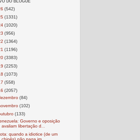
VO DO BLOGUE
26
(542)
25
(1331)
24
(1020)
23
(956)
22
(1364)
21
(1196)
20
(3383)
19
(2253)
18
(1073)
17
(558)
16
(2057)
dezembro
(84)
novembro
(102)
outubro
(133)
enezuela: Governo e oposição
avaliam libertação d...
ota: quando a idiotice (de um
chinês) não paga im...