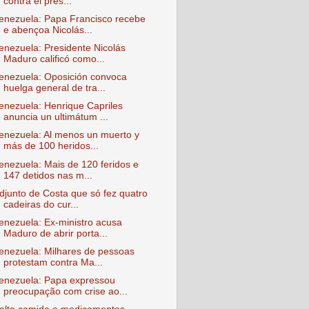
contra el pres...
enezuela: Papa Francisco recebe
e abençoa Nicolás...
enezuela: Presidente Nicolás
Maduro calificó como...
enezuela: Oposición convoca
huelga general de tra...
enezuela: Henrique Capriles
anuncia un ultimátum ...
enezuela: Al menos un muerto y
más de 100 heridos...
enezuela: Mais de 120 feridos e
147 detidos nas m...
djunto de Costa que só fez quatro
cadeiras do cur...
enezuela: Ex-ministro acusa
Maduro de abrir porta...
enezuela: Milhares de pessoas
protestam contra Ma...
enezuela: Papa expressou
preocupação com crise ao...