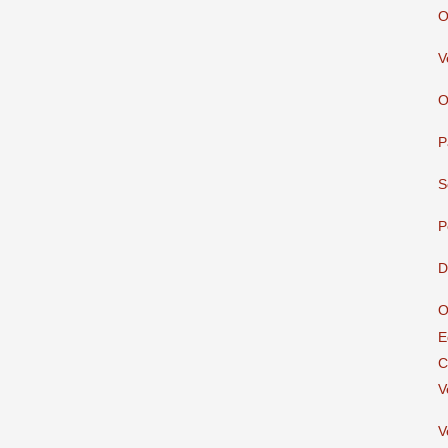
O
V
O
P
S
P
D
O
E
C
V
V