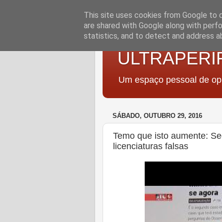
This site uses cookies from Google to de
are shared with Google along with perfo
statistics, and to detect and address a
ULTRAPERI
Um espaço pessoal de opi
SÁBADO, OUTUBRO 29, 2016
Temo que isto aumente: S
licenciaturas falsas