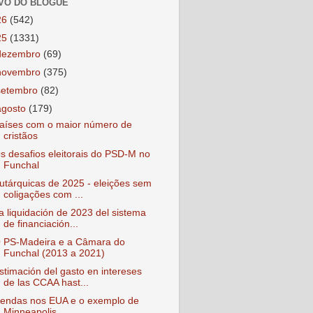
VO DO BLOGUE
26
(542)
25
(1331)
dezembro
(69)
novembro
(375)
setembro
(82)
agosto
(179)
aíses com o maior número de
cristãos
s desafios eleitorais do PSD-M no
Funchal
utárquicas de 2025 - eleições sem
coligações com ...
a liquidación de 2023 del sistema
de financiación...
 PS-Madeira e a Câmara do
Funchal (2013 a 2021)
stimación del gasto en intereses
de las CCAA hast...
endas nos EUA e o exemplo de
Minneapolis