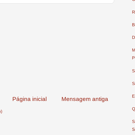
R
B
D
M
P
S
S
E
Página inicial
Mensagem antiga
Q
m)
S
S