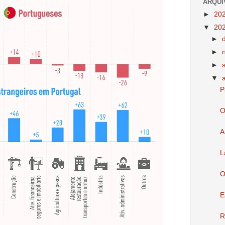
ARQUI
►
20
▼
20
►
►
►
▼
P
O
A
L
O
E
R