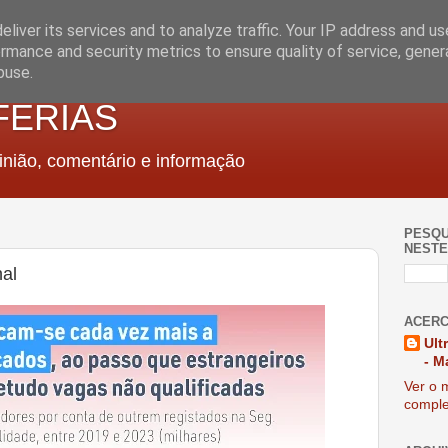
liver its services and to analyze traffic. Your IP address and u
rmance and security metrics to ensure quality of service, gene
buse.
FERIAS
nião, comentário e informação
PESQU
NESTE
nal
ACERC
Ult
- M
Ver o m
comple