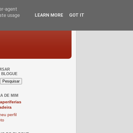
ser-agent
rate usage
LEARN MORE
GOT IT
ISAR
 BLOGUE
A DE MIM
raperiferias
adeira
eu perfil
to