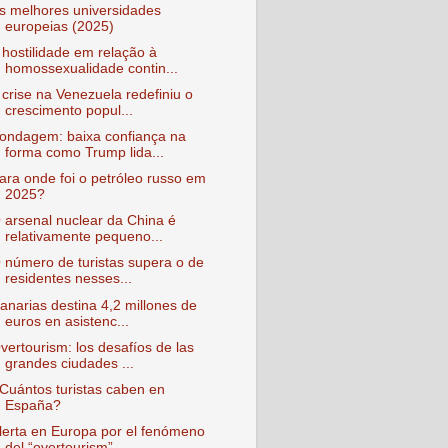
s melhores universidades
europeias (2025)
 hostilidade em relação à
homossexualidade contin...
 crise na Venezuela redefiniu o
crescimento popul...
ondagem: baixa confiança na
forma como Trump lida...
ara onde foi o petróleo russo em
2025?
 arsenal nuclear da China é
relativamente pequeno...
 número de turistas supera o de
residentes nesses...
anarias destina 4,2 millones de
euros en asistenc...
vertourism: los desafíos de las
grandes ciudades ...
Cuántos turistas caben en
España?
lerta en Europa por el fenómeno
del “overtourism”