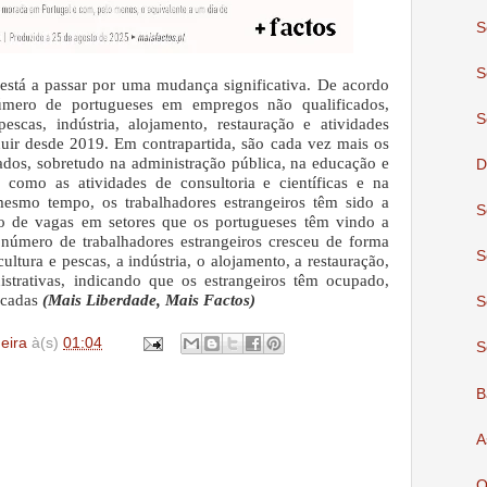
S
S
está a passar por uma mudança significativa. De acordo
mero de portugueses em empregos não qualificados,
S
scas, indústria, alojamento, restauração e atividades
nuir desde 2019. Em contrapartida, são cada vez mais os
dos, sobretudo na administração pública, na educação e
D
omo as atividades de consultoria e científicas e na
esmo tempo, os trabalhadores estrangeiros têm sido a
S
to de vagas em setores que os portugueses têm vindo a
número de trabalhadores estrangeiros cresceu de forma
S
ltura e pescas, a indústria, o alojamento, a restauração,
istrativas, indicando que os estrangeiros têm ocupado,
ficadas
(Mais Liberdade, Mais Factos)
S
deira
à(s)
01:04
S
B
A
O