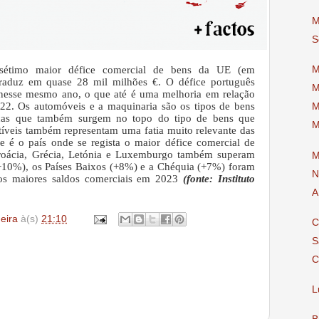
M
S
 sétimo maior défice comercial de bens da UE (em
M
raduz em quase 28 mil milhões €. O défice português
M
nesse mesmo ano, o que até é uma melhoria em relação
22. Os automóveis e a maquinaria são os tipos de bens
M
ricas que também surgem no topo do tipo de bens que
M
íveis também representam uma fatia muito relevante das
e é o país onde se regista o maior défice comercial de
roácia, Grécia, Letónia e Luxemburgo também superam
M
a (+10%), os Países Baixos (+8%) e a Chéquia (+7%) foram
N
 os maiores saldos comerciais em 2023
(fonte: Instituto
A
deira
à(s)
21:10
C
S
C
L