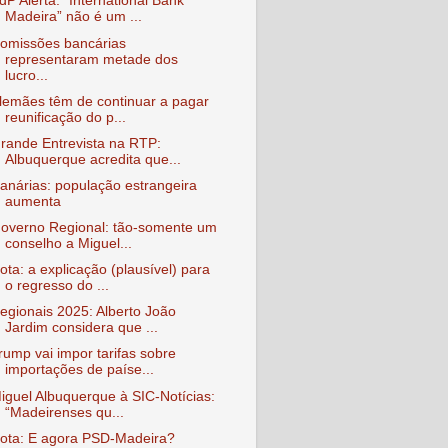
dP Alerta: “International Bank
Madeira” não é um ...
omissões bancárias
representaram metade dos
lucro...
lemães têm de continuar a pagar
reunificação do p...
rande Entrevista na RTP:
Albuquerque acredita que...
anárias: população estrangeira
aumenta
overno Regional: tão-somente um
conselho a Miguel...
ota: a explicação (plausível) para
o regresso do ...
egionais 2025: Alberto João
Jardim considera que ...
rump vai impor tarifas sobre
importações de paíse...
iguel Albuquerque à SIC-Notícias:
“Madeirenses qu...
ota: E agora PSD-Madeira?