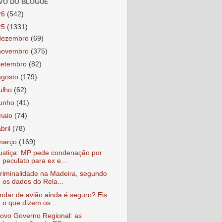
VO DO BLOGUE
26
(542)
25
(1331)
dezembro
(69)
novembro
(375)
setembro
(82)
agosto
(179)
julho
(62)
junho
(41)
maio
(74)
abril
(78)
março
(169)
ustiça: MP pede condenação por
peculato para ex e...
riminalidade na Madeira, segundo
os dados do Rela...
ndar de avião ainda é seguro? Eis
o que dizem os ...
ovo Governo Regional: as