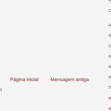
B
C
A
G
C
G
N
R
Página inicial
Mensagem antiga
T
m)
M
N