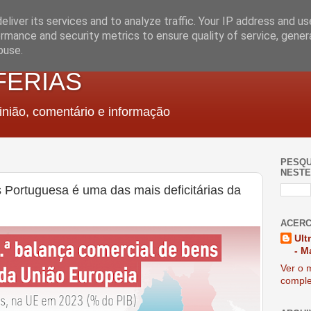
liver its services and to analyze traffic. Your IP address and u
rmance and security metrics to ensure quality of service, gene
buse.
FERIAS
nião, comentário e informação
PESQU
NESTE
 Portuguesa é uma das mais deficitárias da
ACERC
Ult
- M
Ver o m
comple