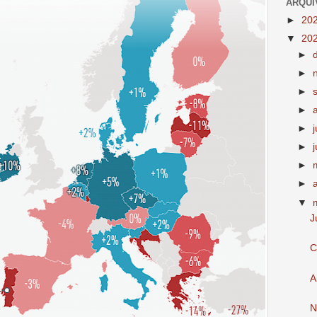
ARQUI
►
20
▼
20
►
►
►
►
►
►
►
►
▼
J
C
A
N