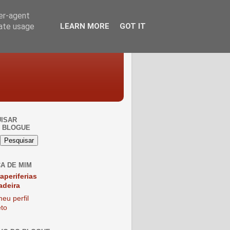
ser-agent
rate usage
LEARN MORE
GOT IT
ISAR
 BLOGUE
A DE MIM
raperiferias
adeira
eu perfil
to