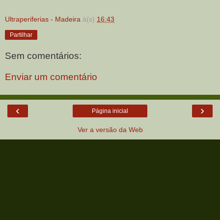
Ultraperiferias - Madeira
à(s)
16:43
Partilhar
Sem comentários:
Enviar um comentário
‹
›
Página inicial
Ver a versão da Web